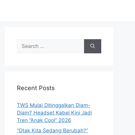
S
e
a
r
c
h
Recent Posts
f
o
r
TWS Mulai Ditinggalkan Diam-
:
Diam? Headset Kabel Kini Jadi
Tren “Anak Cool” 2026
“Otak Kita Sedang Berubah?”