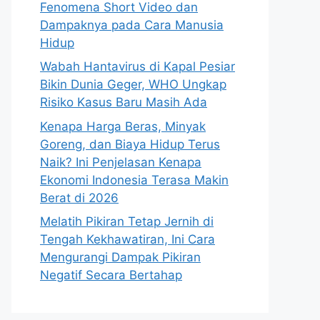
Fenomena Short Video dan
Dampaknya pada Cara Manusia
Hidup
Wabah Hantavirus di Kapal Pesiar
Bikin Dunia Geger, WHO Ungkap
Risiko Kasus Baru Masih Ada
Kenapa Harga Beras, Minyak
Goreng, dan Biaya Hidup Terus
Naik? Ini Penjelasan Kenapa
Ekonomi Indonesia Terasa Makin
Berat di 2026
Melatih Pikiran Tetap Jernih di
Tengah Kekhawatiran, Ini Cara
Mengurangi Dampak Pikiran
Negatif Secara Bertahap