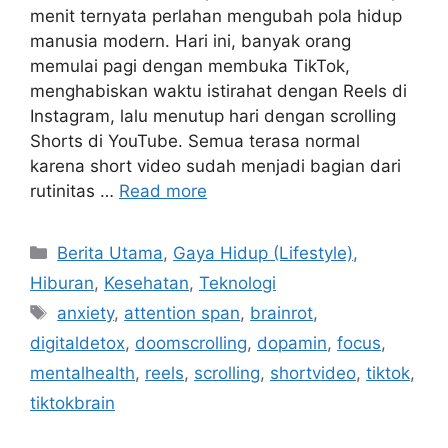
menit ternyata perlahan mengubah pola hidup
manusia modern. Hari ini, banyak orang
memulai pagi dengan membuka TikTok,
menghabiskan waktu istirahat dengan Reels di
Instagram, lalu menutup hari dengan scrolling
Shorts di YouTube. Semua terasa normal
karena short video sudah menjadi bagian dari
rutinitas …
Read more
C
Berita Utama
,
Gaya Hidup (Lifestyle)
,
a
Hiburan
,
Kesehatan
,
Teknologi
t
T
anxiety
,
attention span
,
brainrot
,
e
a
digitaldetox
,
doomscrolling
,
dopamin
,
focus
,
g
g
mentalhealth
,
reels
,
scrolling
,
shortvideo
,
tiktok
,
o
s
r
tiktokbrain
i