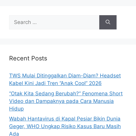
e
s
S
e
a
r
c
h
Recent Posts
f
o
TWS Mulai Ditinggalkan Diam-Diam? Headset
r
Kabel Kini Jadi Tren “Anak Cool” 2026
:
“Otak Kita Sedang Berubah?” Fenomena Short
Video dan Dampaknya pada Cara Manusia
Hidup
Wabah Hantavirus di Kapal Pesiar Bikin Dunia
Geger, WHO Ungkap Risiko Kasus Baru Masih
Ada