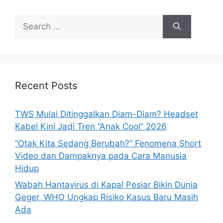
S
e
a
r
c
h
Recent Posts
f
o
TWS Mulai Ditinggalkan Diam-Diam? Headset
r
Kabel Kini Jadi Tren “Anak Cool” 2026
:
“Otak Kita Sedang Berubah?” Fenomena Short
Video dan Dampaknya pada Cara Manusia
Hidup
Wabah Hantavirus di Kapal Pesiar Bikin Dunia
Geger, WHO Ungkap Risiko Kasus Baru Masih
Ada