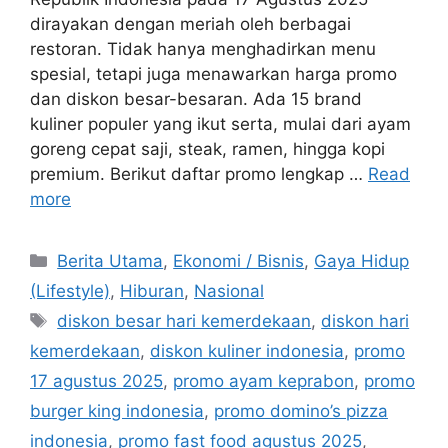
dirayakan dengan meriah oleh berbagai
restoran. Tidak hanya menghadirkan menu
spesial, tetapi juga menawarkan harga promo
dan diskon besar-besaran. Ada 15 brand
kuliner populer yang ikut serta, mulai dari ayam
goreng cepat saji, steak, ramen, hingga kopi
premium. Berikut daftar promo lengkap …
Read
more
C
Berita Utama
,
Ekonomi / Bisnis
,
Gaya Hidup
a
(Lifestyle)
,
Hiburan
,
Nasional
t
T
diskon besar hari kemerdekaan
,
diskon hari
e
a
kemerdekaan
,
diskon kuliner indonesia
,
promo
g
g
17 agustus 2025
,
promo ayam keprabon
,
promo
o
s
r
burger king indonesia
,
promo domino’s pizza
i
indonesia
,
promo fast food agustus 2025
,