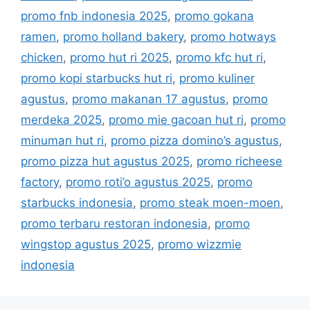
e
promo fnb indonesia 2025
,
promo gokana
s
ramen
,
promo holland bakery
,
promo hotways
chicken
,
promo hut ri 2025
,
promo kfc hut ri
,
promo kopi starbucks hut ri
,
promo kuliner
agustus
,
promo makanan 17 agustus
,
promo
merdeka 2025
,
promo mie gacoan hut ri
,
promo
minuman hut ri
,
promo pizza domino’s agustus
,
promo pizza hut agustus 2025
,
promo richeese
factory
,
promo roti’o agustus 2025
,
promo
starbucks indonesia
,
promo steak moen-moen
,
promo terbaru restoran indonesia
,
promo
wingstop agustus 2025
,
promo wizzmie
indonesia