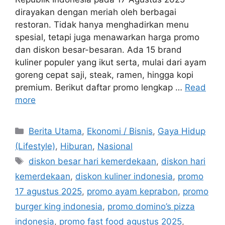
dirayakan dengan meriah oleh berbagai
restoran. Tidak hanya menghadirkan menu
spesial, tetapi juga menawarkan harga promo
dan diskon besar-besaran. Ada 15 brand
kuliner populer yang ikut serta, mulai dari ayam
goreng cepat saji, steak, ramen, hingga kopi
premium. Berikut daftar promo lengkap …
Read
more
C
Berita Utama
,
Ekonomi / Bisnis
,
Gaya Hidup
a
(Lifestyle)
,
Hiburan
,
Nasional
t
T
diskon besar hari kemerdekaan
,
diskon hari
e
a
kemerdekaan
,
diskon kuliner indonesia
,
promo
g
g
17 agustus 2025
,
promo ayam keprabon
,
promo
o
s
r
burger king indonesia
,
promo domino’s pizza
i
indonesia
,
promo fast food agustus 2025
,