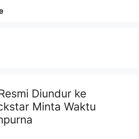
e
Resmi Diundur ke
kstar Minta Waktu
mpurna