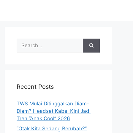
S
e
a
r
c
h
Recent Posts
f
o
r
TWS Mulai Ditinggalkan Diam-
:
Diam? Headset Kabel Kini Jadi
Tren “Anak Cool” 2026
“Otak Kita Sedang Berubah?”