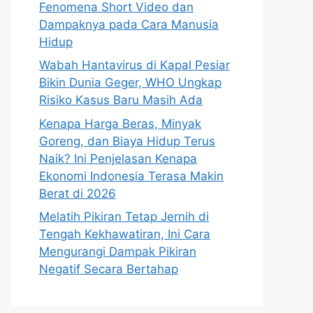
Fenomena Short Video dan
Dampaknya pada Cara Manusia
Hidup
Wabah Hantavirus di Kapal Pesiar
Bikin Dunia Geger, WHO Ungkap
Risiko Kasus Baru Masih Ada
Kenapa Harga Beras, Minyak
Goreng, dan Biaya Hidup Terus
Naik? Ini Penjelasan Kenapa
Ekonomi Indonesia Terasa Makin
Berat di 2026
Melatih Pikiran Tetap Jernih di
Tengah Kekhawatiran, Ini Cara
Mengurangi Dampak Pikiran
Negatif Secara Bertahap