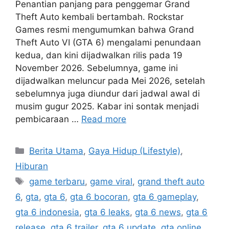
Penantian panjang para penggemar Grand
Theft Auto kembali bertambah. Rockstar
Games resmi mengumumkan bahwa Grand
Theft Auto VI (GTA 6) mengalami penundaan
kedua, dan kini dijadwalkan rilis pada 19
November 2026. Sebelumnya, game ini
dijadwalkan meluncur pada Mei 2026, setelah
sebelumnya juga diundur dari jadwal awal di
musim gugur 2025. Kabar ini sontak menjadi
pembicaraan …
Read more
C
Berita Utama
,
Gaya Hidup (Lifestyle)
,
a
Hiburan
t
T
game terbaru
,
game viral
,
grand theft auto
e
a
6
,
gta
,
gta 6
,
gta 6 bocoran
,
gta 6 gameplay
,
g
g
gta 6 indonesia
,
gta 6 leaks
,
gta 6 news
,
gta 6
o
s
r
release
,
gta 6 trailer
,
gta 6 update
,
gta online
,