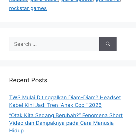
i
rockstar games
e
s
S
e
a
r
c
h
Recent Posts
f
o
TWS Mulai Ditinggalkan Diam-Diam? Headset
r
Kabel Kini Jadi Tren “Anak Cool” 2026
:
“Otak Kita Sedang Berubah?” Fenomena Short
Video dan Dampaknya pada Cara Manusia
Hidup