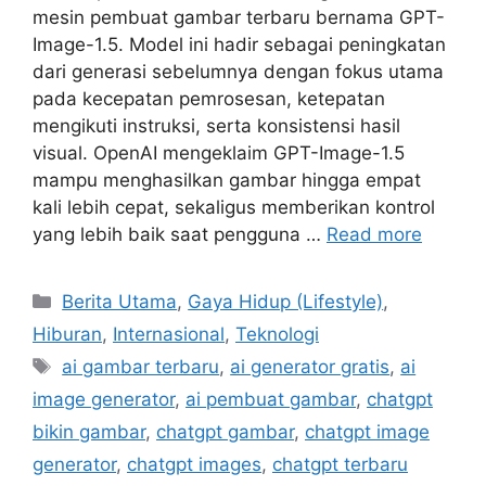
mesin pembuat gambar terbaru bernama GPT-
Image-1.5. Model ini hadir sebagai peningkatan
dari generasi sebelumnya dengan fokus utama
pada kecepatan pemrosesan, ketepatan
mengikuti instruksi, serta konsistensi hasil
visual. OpenAI mengeklaim GPT-Image-1.5
mampu menghasilkan gambar hingga empat
kali lebih cepat, sekaligus memberikan kontrol
yang lebih baik saat pengguna …
Read more
C
Berita Utama
,
Gaya Hidup (Lifestyle)
,
a
Hiburan
,
Internasional
,
Teknologi
t
T
ai gambar terbaru
,
ai generator gratis
,
ai
e
a
image generator
,
ai pembuat gambar
,
chatgpt
g
g
bikin gambar
,
chatgpt gambar
,
chatgpt image
o
s
r
generator
,
chatgpt images
,
chatgpt terbaru