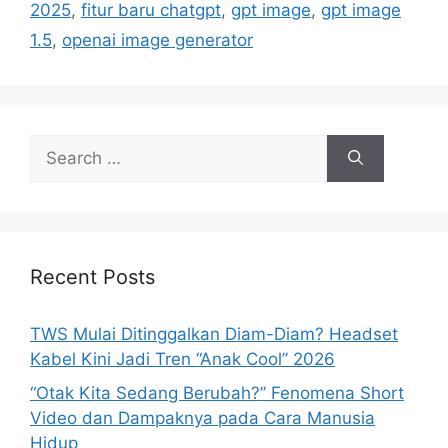
i
2025
,
fitur baru chatgpt
,
gpt image
,
gpt image
e
1.5
,
openai image generator
s
S
e
a
r
c
h
Recent Posts
f
o
TWS Mulai Ditinggalkan Diam-Diam? Headset
r
Kabel Kini Jadi Tren “Anak Cool” 2026
:
“Otak Kita Sedang Berubah?” Fenomena Short
Video dan Dampaknya pada Cara Manusia
Hidup