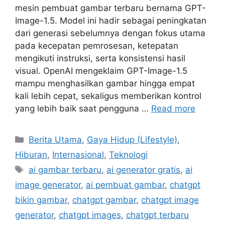
mesin pembuat gambar terbaru bernama GPT-
Image-1.5. Model ini hadir sebagai peningkatan
dari generasi sebelumnya dengan fokus utama
pada kecepatan pemrosesan, ketepatan
mengikuti instruksi, serta konsistensi hasil
visual. OpenAI mengeklaim GPT-Image-1.5
mampu menghasilkan gambar hingga empat
kali lebih cepat, sekaligus memberikan kontrol
yang lebih baik saat pengguna …
Read more
C
Berita Utama
,
Gaya Hidup (Lifestyle)
,
a
Hiburan
,
Internasional
,
Teknologi
t
T
ai gambar terbaru
,
ai generator gratis
,
ai
e
a
image generator
,
ai pembuat gambar
,
chatgpt
g
g
bikin gambar
,
chatgpt gambar
,
chatgpt image
o
s
r
generator
,
chatgpt images
,
chatgpt terbaru