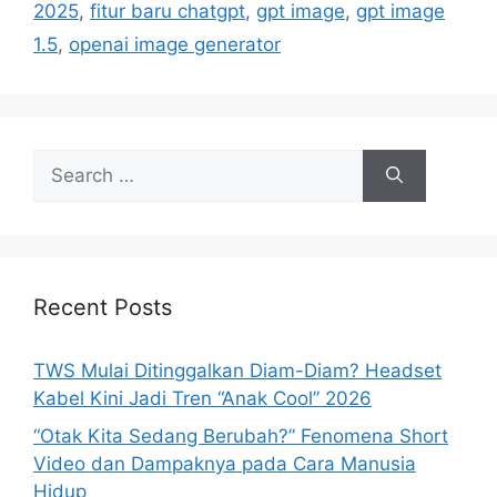
i
2025
,
fitur baru chatgpt
,
gpt image
,
gpt image
e
1.5
,
openai image generator
s
S
e
a
r
c
h
Recent Posts
f
o
TWS Mulai Ditinggalkan Diam-Diam? Headset
r
Kabel Kini Jadi Tren “Anak Cool” 2026
:
“Otak Kita Sedang Berubah?” Fenomena Short
Video dan Dampaknya pada Cara Manusia
Hidup