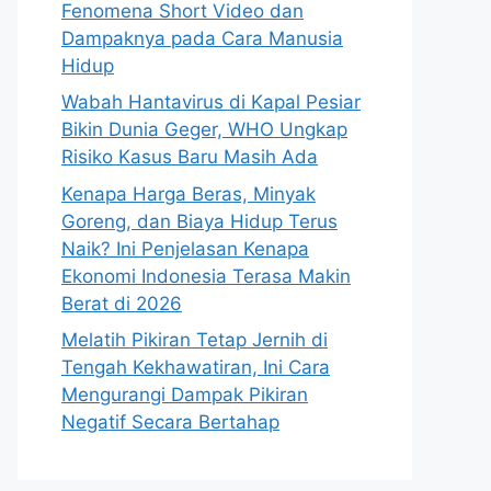
Fenomena Short Video dan
Dampaknya pada Cara Manusia
Hidup
Wabah Hantavirus di Kapal Pesiar
Bikin Dunia Geger, WHO Ungkap
Risiko Kasus Baru Masih Ada
Kenapa Harga Beras, Minyak
Goreng, dan Biaya Hidup Terus
Naik? Ini Penjelasan Kenapa
Ekonomi Indonesia Terasa Makin
Berat di 2026
Melatih Pikiran Tetap Jernih di
Tengah Kekhawatiran, Ini Cara
Mengurangi Dampak Pikiran
Negatif Secara Bertahap