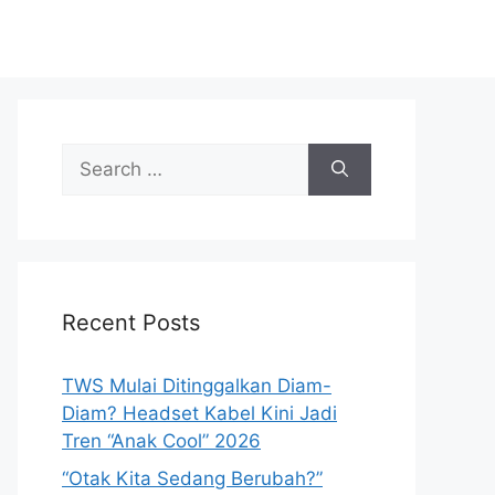
S
e
a
r
c
h
Recent Posts
f
o
r
TWS Mulai Ditinggalkan Diam-
:
Diam? Headset Kabel Kini Jadi
Tren “Anak Cool” 2026
“Otak Kita Sedang Berubah?”