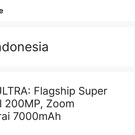
e
indonesia
LTRA: Flagship Super
l 200MP, Zoom
erai 7000mAh