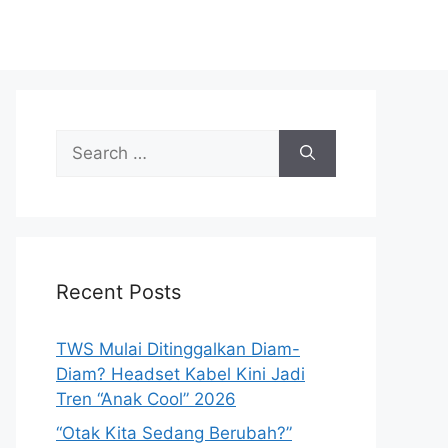
S
e
a
r
c
h
Recent Posts
f
o
r
TWS Mulai Ditinggalkan Diam-
:
Diam? Headset Kabel Kini Jadi
Tren “Anak Cool” 2026
“Otak Kita Sedang Berubah?”