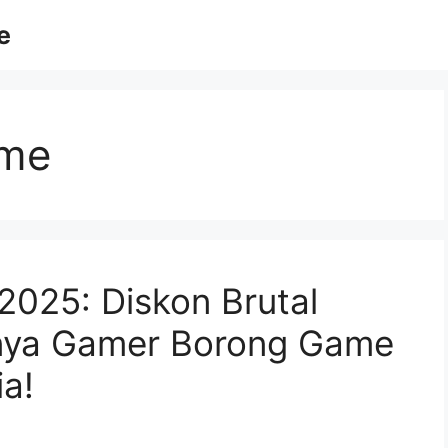
e
ame
025: Diskon Brutal
nya Gamer Borong Game
a!