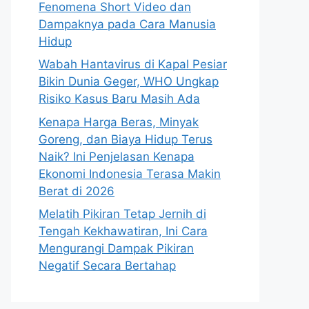
Fenomena Short Video dan
Dampaknya pada Cara Manusia
Hidup
Wabah Hantavirus di Kapal Pesiar
Bikin Dunia Geger, WHO Ungkap
Risiko Kasus Baru Masih Ada
Kenapa Harga Beras, Minyak
Goreng, dan Biaya Hidup Terus
Naik? Ini Penjelasan Kenapa
Ekonomi Indonesia Terasa Makin
Berat di 2026
Melatih Pikiran Tetap Jernih di
Tengah Kekhawatiran, Ini Cara
Mengurangi Dampak Pikiran
Negatif Secara Bertahap