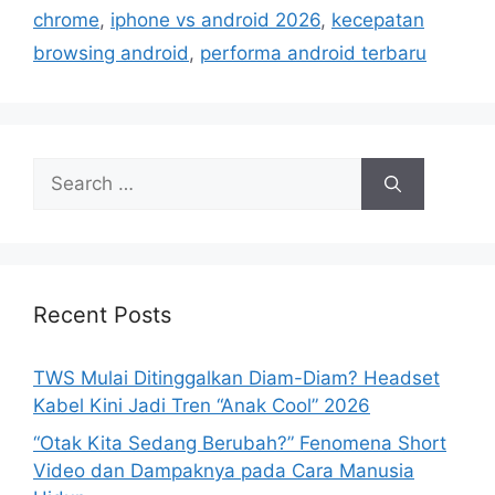
chrome
,
iphone vs android 2026
,
kecepatan
o
r
browsing android
,
performa android terbaru
i
e
s
S
e
a
r
c
h
Recent Posts
f
o
TWS Mulai Ditinggalkan Diam-Diam? Headset
r
Kabel Kini Jadi Tren “Anak Cool” 2026
:
“Otak Kita Sedang Berubah?” Fenomena Short
Video dan Dampaknya pada Cara Manusia