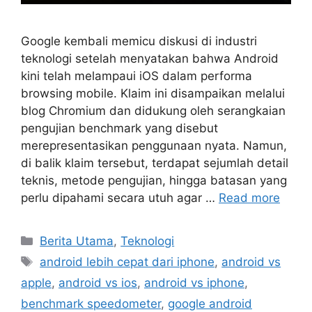
Google kembali memicu diskusi di industri
teknologi setelah menyatakan bahwa Android
kini telah melampaui iOS dalam performa
browsing mobile. Klaim ini disampaikan melalui
blog Chromium dan didukung oleh serangkaian
pengujian benchmark yang disebut
merepresentasikan penggunaan nyata. Namun,
di balik klaim tersebut, terdapat sejumlah detail
teknis, metode pengujian, hingga batasan yang
perlu dipahami secara utuh agar …
Read more
C
Berita Utama
,
Teknologi
a
T
android lebih cepat dari iphone
,
android vs
t
a
apple
,
android vs ios
,
android vs iphone
,
e
g
benchmark speedometer
,
google android
g
s