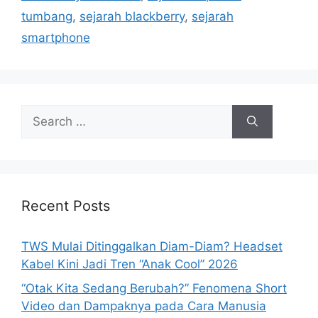
e
tumbang
,
sejarah blackberry
,
sejarah
s
smartphone
S
e
a
r
c
h
Recent Posts
f
o
TWS Mulai Ditinggalkan Diam-Diam? Headset
r
Kabel Kini Jadi Tren “Anak Cool” 2026
:
“Otak Kita Sedang Berubah?” Fenomena Short
Video dan Dampaknya pada Cara Manusia