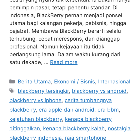
pemimpin pasar, tetapi penentu standar. Di
Indonesia, BlackBerry pernah menjadi ponsel
utama bagi kalangan pekerja, pebisnis, hingga
pejabat. Membawa BlackBerry berarti selalu
terhubung, cepat merespons, dan dianggap
profesional. Namun kejayaan itu tidak
berlangsung lama. Dalam waktu kurang dari
satu dekade, …
Read more
C
Berita Utama
,
Ekonomi / Bisnis
,
Internasional
a
T
blackberry tersingkir
,
blackberry vs android
,
t
a
blackberry vs iphone
,
cerita tumbangnya
e
g
blackberry
,
era apple dan android
,
era bbm
,
g
s
kejatuhan blackberry
,
kenapa blackberry
o
r
ditinggalkan
,
kenapa blackberry kalah
,
nostalgia
i
blackberry indonesia
,
raja smartphone