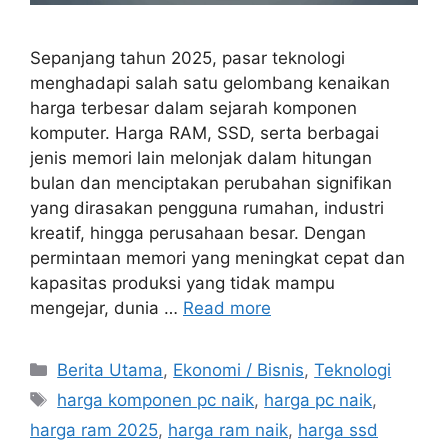
Sepanjang tahun 2025, pasar teknologi
menghadapi salah satu gelombang kenaikan
harga terbesar dalam sejarah komponen
komputer. Harga RAM, SSD, serta berbagai
jenis memori lain melonjak dalam hitungan
bulan dan menciptakan perubahan signifikan
yang dirasakan pengguna rumahan, industri
kreatif, hingga perusahaan besar. Dengan
permintaan memori yang meningkat cepat dan
kapasitas produksi yang tidak mampu
mengejar, dunia …
Read more
C
Berita Utama
,
Ekonomi / Bisnis
,
Teknologi
a
T
harga komponen pc naik
,
harga pc naik
,
t
a
harga ram 2025
,
harga ram naik
,
harga ssd
e
g