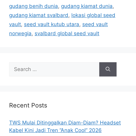
e
g
gudang benih dunia
,
gudang kiamat dunia
,
g
s
gudang kiamat svalbard
,
lokasi global seed
o
r
vault
,
seed vault kutub utara
,
seed vault
i
norwegia
,
svalbard global seed vault
e
s
S
e
a
r
c
h
Recent Posts
f
o
TWS Mulai Ditinggalkan Diam-Diam? Headset
r
Kabel Kini Jadi Tren “Anak Cool” 2026
: