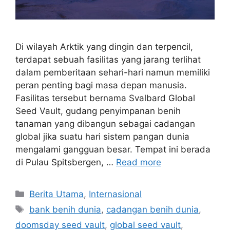
Di wilayah Arktik yang dingin dan terpencil,
terdapat sebuah fasilitas yang jarang terlihat
dalam pemberitaan sehari-hari namun memiliki
peran penting bagi masa depan manusia.
Fasilitas tersebut bernama Svalbard Global
Seed Vault, gudang penyimpanan benih
tanaman yang dibangun sebagai cadangan
global jika suatu hari sistem pangan dunia
mengalami gangguan besar. Tempat ini berada
di Pulau Spitsbergen, …
Read more
C
Berita Utama
,
Internasional
a
T
bank benih dunia
,
cadangan benih dunia
,
t
a
doomsday seed vault
,
global seed vault
,