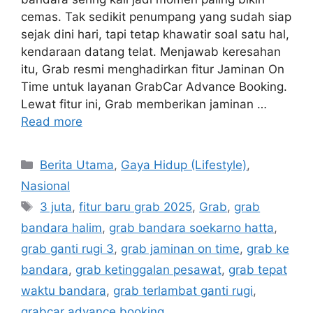
cemas. Tak sedikit penumpang yang sudah siap
sejak dini hari, tapi tetap khawatir soal satu hal,
kendaraan datang telat. Menjawab keresahan
itu, Grab resmi menghadirkan fitur Jaminan On
Time untuk layanan GrabCar Advance Booking.
Lewat fitur ini, Grab memberikan jaminan …
Read more
C
Berita Utama
,
Gaya Hidup (Lifestyle)
,
a
Nasional
t
T
3 juta
,
fitur baru grab 2025
,
Grab
,
grab
e
a
bandara halim
,
grab bandara soekarno hatta
,
g
g
grab ganti rugi 3
,
grab jaminan on time
,
grab ke
o
s
r
bandara
,
grab ketinggalan pesawat
,
grab tepat
i
waktu bandara
,
grab terlambat ganti rugi
,
e
grabcar advance booking