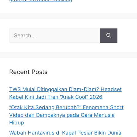
s
S
e
a
r
c
h
Recent Posts
f
o
TWS Mulai Ditinggalkan Diam-Diam? Headset
r
Kabel Kini Jadi Tren “Anak Cool” 2026
:
“Otak Kita Sedang Berubah?” Fenomena Short
Video dan Dampaknya pada Cara Manusia
Hidup
Wabah Hantavirus di Kapal Pesiar Bikin Dunia