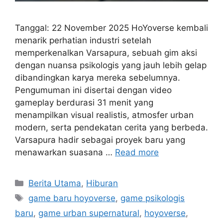
Tanggal: 22 November 2025 HoYoverse kembali
menarik perhatian industri setelah
memperkenalkan Varsapura, sebuah gim aksi
dengan nuansa psikologis yang jauh lebih gelap
dibandingkan karya mereka sebelumnya.
Pengumuman ini disertai dengan video
gameplay berdurasi 31 menit yang
menampilkan visual realistis, atmosfer urban
modern, serta pendekatan cerita yang berbeda.
Varsapura hadir sebagai proyek baru yang
menawarkan suasana …
Read more
C
Berita Utama
,
Hiburan
a
T
game baru hoyoverse
,
game psikologis
t
a
baru
,
game urban supernatural
,
hoyoverse
,
e
g