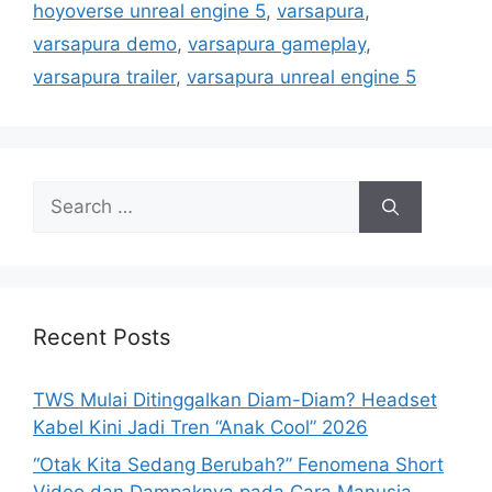
hoyoverse unreal engine 5
,
varsapura
,
g
s
varsapura demo
,
varsapura gameplay
,
o
r
varsapura trailer
,
varsapura unreal engine 5
i
e
s
S
e
a
r
c
h
Recent Posts
f
o
TWS Mulai Ditinggalkan Diam-Diam? Headset
r
Kabel Kini Jadi Tren “Anak Cool” 2026
:
“Otak Kita Sedang Berubah?” Fenomena Short
Video dan Dampaknya pada Cara Manusia