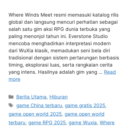
Where Winds Meet resmi memasuki katalog rilis
global dan langsung mencuri perhatian sebagai
salah satu gim aksi RPG dunia terbuka yang
paling menonjol tahun ini. Everstone Studio
mencoba menghadirkan interpretasi modern
dari WuXia klasik, memadukan seni bela diri
tradisional dengan sistem pertarungan berbasis
timing, eksplorasi luas, serta rangkaian cerita
yang intens. Hasilnya adalah gim yang …
Read
more
C
Berita Utama
,
Hiburan
a
T
game China terbaru
,
game gratis 2025
,
t
a
game open world 2025
,
game open world
e
g
terbaru
,
game RPG 2025
,
game Wuxia
,
Where
g
s