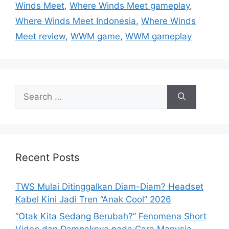
Winds Meet
,
Where Winds Meet gameplay
,
o
r
Where Winds Meet Indonesia
,
Where Winds
i
Meet review
,
WWM game
,
WWM gameplay
e
s
S
e
a
r
c
h
Recent Posts
f
o
TWS Mulai Ditinggalkan Diam-Diam? Headset
r
Kabel Kini Jadi Tren “Anak Cool” 2026
:
“Otak Kita Sedang Berubah?” Fenomena Short