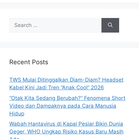
e
s
S
e
a
r
c
h
Recent Posts
f
o
TWS Mulai Ditinggalkan Diam-Diam? Headset
r
Kabel Kini Jadi Tren “Anak Cool” 2026
:
“Otak Kita Sedang Berubah?” Fenomena Short
Video dan Dampaknya pada Cara Manusia
Hidup
Wabah Hantavirus di Kapal Pesiar Bikin Dunia
Geger, WHO Ungkap Risiko Kasus Baru Masih