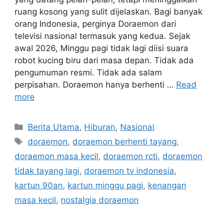
ruang kosong yang sulit dijelaskan. Bagi banyak
orang Indonesia, perginya Doraemon dari
televisi nasional termasuk yang kedua. Sejak
awal 2026, Minggu pagi tidak lagi diisi suara
robot kucing biru dari masa depan. Tidak ada
pengumuman resmi. Tidak ada salam
perpisahan. Doraemon hanya berhenti …
Read
more
C
Berita Utama
,
Hiburan
,
Nasional
a
T
doraemon
,
doraemon berhenti tayang
,
t
a
doraemon masa kecil
,
doraemon rcti
,
doraemon
e
g
tidak tayang lagi
,
doraemon tv indonesia
,
g
s
kartun 90an
,
kartun minggu pagi
,
kenangan
o
r
masa kecil
,
nostalgia doraemon
i