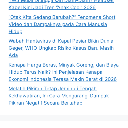
TWS Mulai Ditinggalkan Diam-Diam? Headset
r
Kabel Kini Jadi Tren “Anak Cool” 2026
:
“Otak Kita Sedang Berubah?” Fenomena Short
Video dan Dampaknya pada Cara Manusia
Hidup
Wabah Hantavirus di Kapal Pesiar Bikin Dunia
Geger, WHO Ungkap Risiko Kasus Baru Masih
Ada
Kenapa Harga Beras, Minyak Goreng, dan Biaya
Hidup Terus Naik? Ini Penjelasan Kenapa
Ekonomi Indonesia Terasa Makin Berat di 2026
Melatih Pikiran Tetap Jernih di Tengah
Kekhawatiran, Ini Cara Mengurangi Dampak
Pikiran Negatif Secara Bertahap