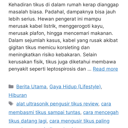
Kehadiran tikus di dalam rumah kerap dianggap
masalah biasa. Padahal, dampaknya bisa jauh
lebih serius. Hewan pengerat ini mampu
merusak kabel listrik, menggerogoti kayu,
merusak plafon, hingga mencemari makanan.
Dalam sejumlah kasus, kabel yang rusak akibat
gigitan tikus memicu korsleting dan
meningkatkan risiko kebakaran. Selain
kerusakan fisik, tikus juga diketahui membawa
penyakit seperti leptospirosis dan …
Read more
C
Berita Utama
,
Gaya Hidup (Lifestyle)
,
a
Hiburan
t
T
alat ultrasonik pengusir tikus review
,
cara
e
a
membasmi tikus sampai tuntas
,
cara mencegah
g
g
tikus datang lagi
,
cara mengusir tikus paling
o
s