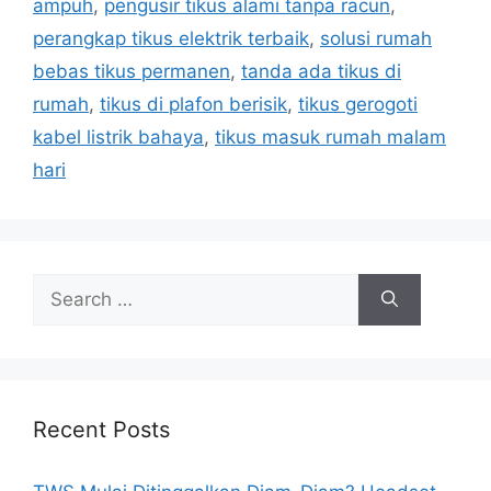
r
ampuh
,
pengusir tikus alami tanpa racun
,
i
perangkap tikus elektrik terbaik
,
solusi rumah
e
bebas tikus permanen
,
tanda ada tikus di
s
rumah
,
tikus di plafon berisik
,
tikus gerogoti
kabel listrik bahaya
,
tikus masuk rumah malam
hari
S
e
a
r
c
h
Recent Posts
f
o